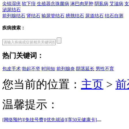
尖锐湿疣
软下疳
生殖器念珠菌病
淋巴肉芽肿
阴虱病
艾滋病
支
泌尿结石
前列腺结石
肾结石
输尿管结石
膀胱结石
尿道结石
结石自测
疾病搜索：
热门关键词：
包皮手术
勃起不坚
时间短
前列腺炎
阴茎延长
男性不育
您当前的位置：
主页
>
前
温馨提示：
[网络预约]
[免挂号费]
[优先就诊]
[享50元健康卡]
……