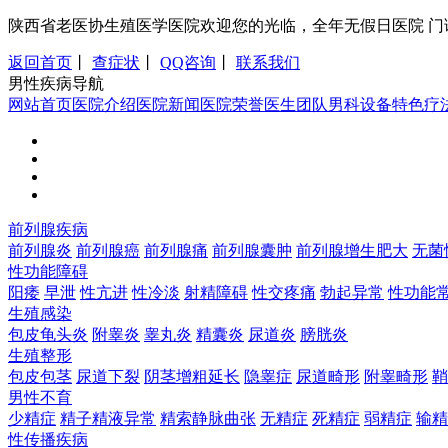
陕西省老医协生殖医学医院欢迎您的光临，全年无假日医院 门诊时间：8:0
返回首页
丨
查症状
丨
QQ咨询
丨
联系我们
男性疾病导航
网站首页
医院介绍
医院新闻
医院荣誉
医生团队
男科设备
特色疗
前列腺疾病
前列腺炎
前列腺癌
前列腺痛
前列腺囊肿
前列腺增生肥大
无菌
性功能障碍
阳痿
早泄
性亢进
性冷淡
射精障碍
性交疼痛
勃起异常
性功能
生殖感染
包皮龟头炎
附睾炎
睾丸炎
精囊炎
尿道炎
膀胱炎
生殖整形
包皮包茎
尿道下裂
阴茎增粗延长
隐睾症
尿道畸形
附睾畸形
鞘
男性不育
少精症
精子精液异常
精索静脉曲张
无精症
死精症
弱精症
输精
性传播疾病