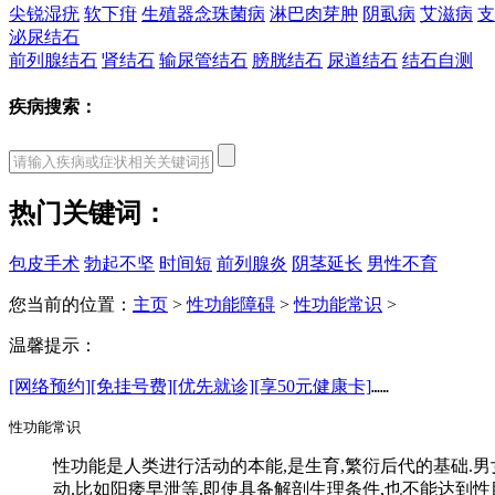
尖锐湿疣
软下疳
生殖器念珠菌病
淋巴肉芽肿
阴虱病
艾滋病
支
泌尿结石
前列腺结石
肾结石
输尿管结石
膀胱结石
尿道结石
结石自测
疾病搜索：
热门关键词：
包皮手术
勃起不坚
时间短
前列腺炎
阴茎延长
男性不育
您当前的位置：
主页
>
性功能障碍
>
性功能常识
>
温馨提示：
[网络预约]
[免挂号费]
[优先就诊]
[享50元健康卡]
……
性功能常识
性功能是人类进行活动的本能,是生育,繁衍后代的基础.
动,比如阳痿早泄等,即使具备解剖生理条件,也不能达到性