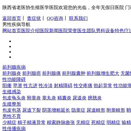
陕西省老医协生殖医学医院欢迎您的光临，全年无假日医院 门诊时间：8:0
返回首页
丨
查症状
丨
QQ咨询
丨
联系我们
男性疾病导航
网站首页
医院介绍
医院新闻
医院荣誉
医生团队
男科设备
特色疗
前列腺疾病
前列腺炎
前列腺癌
前列腺痛
前列腺囊肿
前列腺增生肥大
无菌
性功能障碍
阳痿
早泄
性亢进
性冷淡
射精障碍
性交疼痛
勃起异常
性功能
生殖感染
包皮龟头炎
附睾炎
睾丸炎
精囊炎
尿道炎
膀胱炎
生殖整形
包皮包茎
尿道下裂
阴茎增粗延长
隐睾症
尿道畸形
附睾畸形
鞘
男性不育
少精症
精子精液异常
精索静脉曲张
无精症
死精症
弱精症
输精
性传播疾病