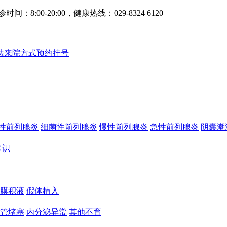
0-20:00，健康热线：029-8324 6120
法
来院方式
预约挂号
性前列腺炎
细菌性前列腺炎
慢性前列腺炎
急性前列腺炎
阴囊潮
常识
膜积液
假体植入
管堵塞
内分泌异常
其他不育