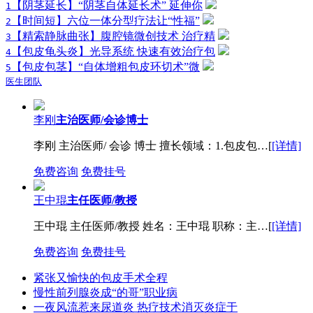
【阴茎延长】“阴茎自体延长术” 延伸你
1
【时间短】六位一体分型疗法让“性福”
2
【精索静脉曲张】腹腔镜微创技术 治疗精
3
【包皮龟头炎】光导系统 快速有效治疗包
4
【包皮包茎】“自体增粗包皮环切术”微
5
医生团队
李刚
主治医师/会诊博士
李刚 主治医师/ 会诊 博士 擅长领域：1.包皮包…[
[详情]
免费咨询
免费挂号
王中琨
主任医师/教授
王中琨 主任医师/教授 姓名：王中琨 职称：主…[
[详情]
免费咨询
免费挂号
紧张又愉快的包皮手术全程
慢性前列腺炎成“的哥”职业病
一夜风流惹来尿道炎 热疗技术消灭炎症于