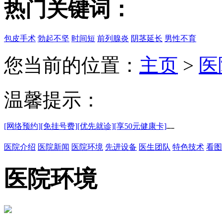
热门关键词：
包皮手术
勃起不坚
时间短
前列腺炎
阴茎延长
男性不育
您当前的位置：
主页
>
医
温馨提示：
[网络预约]
[免挂号费]
[优先就诊]
[享50元健康卡]
……
医院介绍
医院新闻
医院环境
先进设备
医生团队
特色技术
看图
医院环境