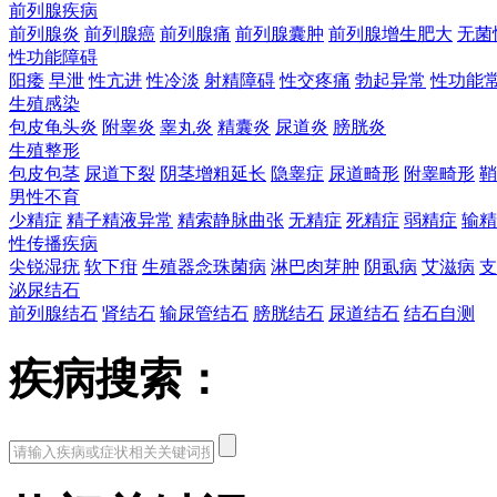
前列腺疾病
前列腺炎
前列腺癌
前列腺痛
前列腺囊肿
前列腺增生肥大
无菌
性功能障碍
阳痿
早泄
性亢进
性冷淡
射精障碍
性交疼痛
勃起异常
性功能
生殖感染
包皮龟头炎
附睾炎
睾丸炎
精囊炎
尿道炎
膀胱炎
生殖整形
包皮包茎
尿道下裂
阴茎增粗延长
隐睾症
尿道畸形
附睾畸形
鞘
男性不育
少精症
精子精液异常
精索静脉曲张
无精症
死精症
弱精症
输精
性传播疾病
尖锐湿疣
软下疳
生殖器念珠菌病
淋巴肉芽肿
阴虱病
艾滋病
支
泌尿结石
前列腺结石
肾结石
输尿管结石
膀胱结石
尿道结石
结石自测
疾病搜索：