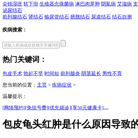
尖锐湿疣
软下疳
生殖器念珠菌病
淋巴肉芽肿
阴虱病
艾滋病
支
泌尿结石
前列腺结石
肾结石
输尿管结石
膀胱结石
尿道结石
结石自测
疾病搜索：
热门关键词：
包皮手术
勃起不坚
时间短
前列腺炎
阴茎延长
男性不育
您当前的位置：
主页
>
疾病症状
>
温馨提示：
[网络预约]
[免挂号费]
[优先就诊]
[享50元健康卡]
……
包皮龟头红肿是什么原因导致