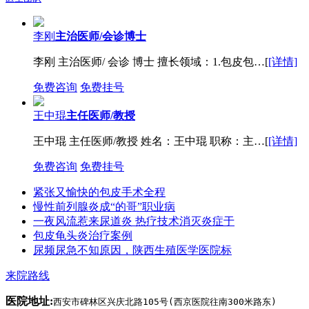
李刚
主治医师/会诊博士
李刚 主治医师/ 会诊 博士 擅长领域：1.包皮包…[
[详情]
免费咨询
免费挂号
王中琨
主任医师/教授
王中琨 主任医师/教授 姓名：王中琨 职称：主…[
[详情]
免费咨询
免费挂号
紧张又愉快的包皮手术全程
慢性前列腺炎成“的哥”职业病
一夜风流惹来尿道炎 热疗技术消灭炎症于
包皮龟头炎治疗案例
尿频尿急不知原因，陕西生殖医学医院标
来院路线
医院地址:
西安市碑林区兴庆北路105号(西京医院往南300米路东)