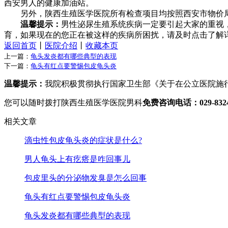
西安男人的健康加油站。
另外，陕西生殖医学医院所有检查项目均按照西安市物价
温馨提示：
男性泌尿生殖系统疾病一定要引起大家的重视
育，如果现在的您正在被这样的疾病所困扰，请及时点击
了解
返回首页
丨
医院介绍
丨
收藏本页
上一篇：
龟头发炎都有哪些典型的表现
下一篇：
龟头有红点要警惕包皮龟头炎
温馨提示：
我院积极贯彻执行国家卫生部《关于在公立医院施
您可以随时拨打陕西生殖医学医院男科
免费咨询电话：029-8324 
相关文章
滴虫性包皮龟头炎的症状是什么?
男人龟头上有疙瘩是咋回事儿
包皮里头的分泌物发臭是怎么回事
龟头有红点要警惕包皮龟头炎
龟头发炎都有哪些典型的表现