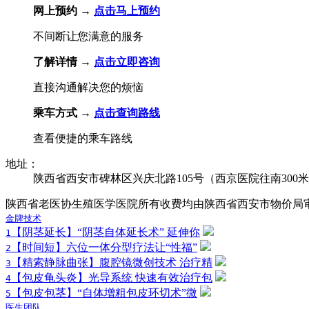
网上预约 →
点击马上预约
不间断让您满意的服务
了解详情 →
点击立即咨询
直接沟通解决您的烦恼
乘车方式 →
点击查询路线
查看便捷的乘车路线
地址：
陕西省西安市碑林区兴庆北路105号（西京医院往南300
陕西省老医协生殖医学医院所有收费均由陕西省西安市物价局
金牌技术
【阴茎延长】“阴茎自体延长术” 延伸你
1
【时间短】六位一体分型疗法让“性福”
2
【精索静脉曲张】腹腔镜微创技术 治疗精
3
【包皮龟头炎】光导系统 快速有效治疗包
4
【包皮包茎】“自体增粗包皮环切术”微
5
医生团队