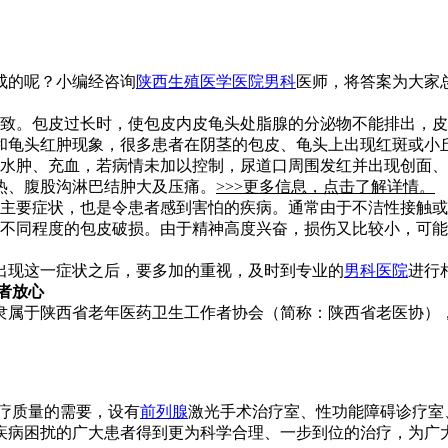
:
成的呢？小编经咨询
陕西生殖医学医院
男科
医师，将答案为大家
致。包皮过长时，使包皮内皮龟头处脂腺的分泌物不能排出，皮
和龟头红肿现象，很多患者在阴茎的包皮、龟头上出现红斑或小
水肿、充血，若病情未加以控制，尿道口周围发红并出现创面、
热、腹股沟淋巴结肿大及压痛。
>>>更多信息，点击了解详情。
主要症状，也是令患者感到害怕的疾病。通常由于不洁性接触或
不同程度的包皮破损。由于精神高度兴奋，损伤又比较小，可能
出现这一症状之后，要多加的重视，及时到专业的
男科医院
进行
者放心
隶属于陕西省老年医药卫生工作者协会（简称：陕西省老医协）
疗质量的需要，设有
前列腺
激光手术治疗室、性功能障碍诊疗室
疾病困扰的广大患者得到更为科学合理、一步到位的治疗，为广