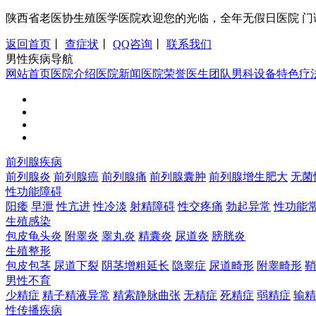
陕西省老医协生殖医学医院欢迎您的光临，全年无假日医院 门诊时间：8:0
返回首页
丨
查症状
丨
QQ咨询
丨
联系我们
男性疾病导航
网站首页
医院介绍
医院新闻
医院荣誉
医生团队
男科设备
特色疗
前列腺疾病
前列腺炎
前列腺癌
前列腺痛
前列腺囊肿
前列腺增生肥大
无菌
性功能障碍
阳痿
早泄
性亢进
性冷淡
射精障碍
性交疼痛
勃起异常
性功能
生殖感染
包皮龟头炎
附睾炎
睾丸炎
精囊炎
尿道炎
膀胱炎
生殖整形
包皮包茎
尿道下裂
阴茎增粗延长
隐睾症
尿道畸形
附睾畸形
鞘
男性不育
少精症
精子精液异常
精索静脉曲张
无精症
死精症
弱精症
输精
性传播疾病