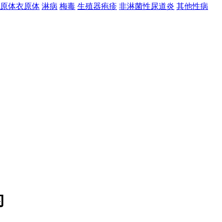
原体衣原体
淋病
梅毒
生殖器疱疹
非淋菌性尿道炎
其他性病
的