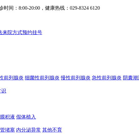
0-20:00，健康热线：029-8324 6120
法
来院方式
预约挂号
性前列腺炎
细菌性前列腺炎
慢性前列腺炎
急性前列腺炎
阴囊潮
常识
膜积液
假体植入
管堵塞
内分泌异常
其他不育