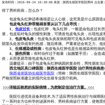
发布时间：2016-09-24 16:30:06
来源：陕西生殖医学医院男科
点击量
得了男科疾病，怎么办？
包皮龟头红肿还疼痛很是让人心烦，这究竟是什么原因造
包皮龟头红肿罪魁祸首要从以下几点寻找：
1、
包皮过长
：
包皮红肿，龟头红肿，一般是由包皮过长所
液，包皮垢对龟头的慢性刺激，可诱发包皮龟头炎，出现包皮
2、包皮龟头炎：
包皮龟头炎发病初期可见龟头和包皮表面
阴茎头处发痒或有灼热感，随后疼痛。严重者还会有乏力、低
3、生殖感染或性病：
包皮龟头红肿也是生殖感染和性病的
4、损伤所致：
有时动作过于粗暴（如频繁手淫），会造成
炎，从而更易导致包皮龟头红肿。
温馨提示：由于包皮龟头红肿病因的复杂性，男性朋友当
西北地区具口碑医院：陕西生殖医学医院 治疗男性疾病患
陕西省老医协生殖医学医院
（简称：陕西生殖医学医院）
严格按照标准建立的现代化生殖专业医疗机构。
>>>详细反映您的实际病情，为您制定佳治疗方案。<<<
医院引进优良设备和技术,为了适应男性疾病治疗与保障医
了一系列全方位科学的泌尿外科、男科疾病诊疗方案，使饱受