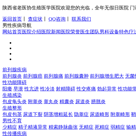
陕西省老医协生殖医学医院欢迎您的光临，全年无假日医院 门诊时间：8:0
返回首页
丨
查症状
丨
QQ咨询
丨
联系我们
男性疾病导航
网站首页
医院介绍
医院新闻
医院荣誉
医生团队
男科设备
特色疗
前列腺疾病
前列腺炎
前列腺癌
前列腺痛
前列腺囊肿
前列腺增生肥大
无菌
性功能障碍
阳痿
早泄
性亢进
性冷淡
射精障碍
性交疼痛
勃起异常
性功能
生殖感染
包皮龟头炎
附睾炎
睾丸炎
精囊炎
尿道炎
膀胱炎
生殖整形
包皮包茎
尿道下裂
阴茎增粗延长
隐睾症
尿道畸形
附睾畸形
鞘
男性不育
少精症
精子精液异常
精索静脉曲张
无精症
死精症
弱精症
输精
性传播疾病