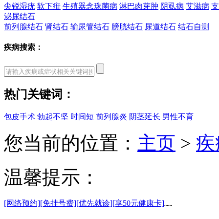
尖锐湿疣
软下疳
生殖器念珠菌病
淋巴肉芽肿
阴虱病
艾滋病
支
泌尿结石
前列腺结石
肾结石
输尿管结石
膀胱结石
尿道结石
结石自测
疾病搜索：
热门关键词：
包皮手术
勃起不坚
时间短
前列腺炎
阴茎延长
男性不育
您当前的位置：
主页
>
疾
温馨提示：
[网络预约]
[免挂号费]
[优先就诊]
[享50元健康卡]
……