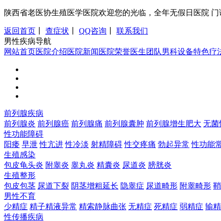
陕西省老医协生殖医学医院欢迎您的光临，全年无假日医院 门诊时间：8:0
返回首页
丨
查症状
丨
QQ咨询
丨
联系我们
男性疾病导航
网站首页
医院介绍
医院新闻
医院荣誉
医生团队
男科设备
特色疗
前列腺疾病
前列腺炎
前列腺癌
前列腺痛
前列腺囊肿
前列腺增生肥大
无菌
性功能障碍
阳痿
早泄
性亢进
性冷淡
射精障碍
性交疼痛
勃起异常
性功能
生殖感染
包皮龟头炎
附睾炎
睾丸炎
精囊炎
尿道炎
膀胱炎
生殖整形
包皮包茎
尿道下裂
阴茎增粗延长
隐睾症
尿道畸形
附睾畸形
鞘
男性不育
少精症
精子精液异常
精索静脉曲张
无精症
死精症
弱精症
输精
性传播疾病