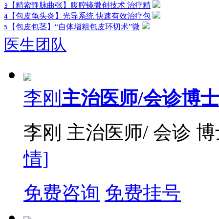
【精索静脉曲张】腹腔镜微创技术 治疗精
3
【包皮龟头炎】光导系统 快速有效治疗包
4
【包皮包茎】“自体增粗包皮环切术”微
5
医生团队
李刚
主治医师/会诊博
李刚 主治医师/ 会诊 
情]
免费咨询
免费挂号