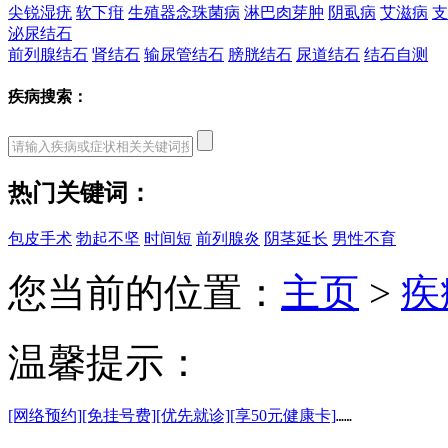
尖锐湿疣
软下疳
生殖器念珠菌病
淋巴肉芽肿
阴虱病
艾滋病
支
泌尿结石
前列腺结石
肾结石
输尿管结石
膀胱结石
尿道结石
结石自测
疾病搜索：
热门关键词：
包皮手术
勃起不坚
时间短
前列腺炎
阴茎延长
男性不育
您当前的位置：
主页
>
疾
温馨提示：
[网络预约]
[免挂号费]
[优先就诊]
[享50元健康卡]
……