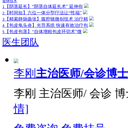
金牌技术
【阴茎延长】“阴茎自体延长术” 延伸你
1
【时间短】六位一体分型疗法让“性福”
2
【精索静脉曲张】腹腔镜微创技术 治疗精
3
【包皮龟头炎】光导系统 快速有效治疗包
4
【包皮包茎】“自体增粗包皮环切术”微
5
医生团队
李刚
主治医师/会诊博
李刚 主治医师/ 会诊 
情]