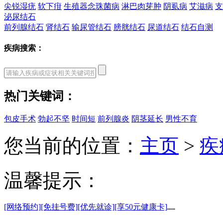
尖锐湿疣
软下疳
生殖器念珠菌病
淋巴肉芽肿
阴虱病
艾滋病
支
泌尿结石
前列腺结石
肾结石
输尿管结石
膀胱结石
尿道结石
结石自测
疾病搜索：
热门关键词：
包皮手术
勃起不坚
时间短
前列腺炎
阴茎延长
男性不育
您当前的位置：
主页
>
疾
温馨提示：
[网络预约]
[免挂号费]
[优先就诊]
[享50元健康卡]
……