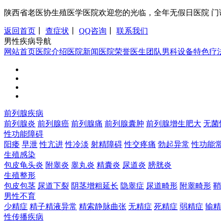
陕西省老医协生殖医学医院欢迎您的光临，全年无假日医院 门诊时间：8:0
返回首页
丨
查症状
丨
QQ咨询
丨
联系我们
男性疾病导航
网站首页
医院介绍
医院新闻
医院荣誉
医生团队
男科设备
特色疗
前列腺疾病
前列腺炎
前列腺癌
前列腺痛
前列腺囊肿
前列腺增生肥大
无菌
性功能障碍
阳痿
早泄
性亢进
性冷淡
射精障碍
性交疼痛
勃起异常
性功能
生殖感染
包皮龟头炎
附睾炎
睾丸炎
精囊炎
尿道炎
膀胱炎
生殖整形
包皮包茎
尿道下裂
阴茎增粗延长
隐睾症
尿道畸形
附睾畸形
鞘
男性不育
少精症
精子精液异常
精索静脉曲张
无精症
死精症
弱精症
输精
性传播疾病