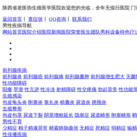
陕西省老医协生殖医学医院欢迎您的光临，全年无假日医院 门诊时间：8:0
返回首页
丨
查症状
丨
QQ咨询
丨
联系我们
男性疾病导航
网站首页
医院介绍
医院新闻
医院荣誉
医生团队
男科设备
特色疗
前列腺疾病
前列腺炎
前列腺癌
前列腺痛
前列腺囊肿
前列腺增生肥大
无菌
性功能障碍
阳痿
早泄
性亢进
性冷淡
射精障碍
性交疼痛
勃起异常
性功能
生殖感染
包皮龟头炎
附睾炎
睾丸炎
精囊炎
尿道炎
膀胱炎
生殖整形
包皮包茎
尿道下裂
阴茎增粗延长
隐睾症
尿道畸形
附睾畸形
鞘
男性不育
少精症
精子精液异常
精索静脉曲张
无精症
死精症
弱精症
输精
性传播疾病