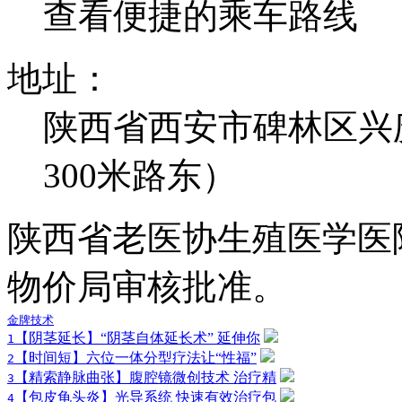
查看便捷的乘车路线
地址：
陕西省西安市碑林区兴
300米路东）
陕西省老医协生殖医学医
物价局审核批准。
金牌技术
【阴茎延长】“阴茎自体延长术” 延伸你
1
【时间短】六位一体分型疗法让“性福”
2
【精索静脉曲张】腹腔镜微创技术 治疗精
3
【包皮龟头炎】光导系统 快速有效治疗包
4