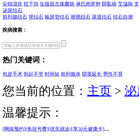
尖锐湿疣
软下疳
生殖器念珠菌病
淋巴肉芽肿
阴虱病
艾滋病
支
泌尿结石
前列腺结石
肾结石
输尿管结石
膀胱结石
尿道结石
结石自测
疾病搜索：
热门关键词：
包皮手术
勃起不坚
时间短
前列腺炎
阴茎延长
男性不育
您当前的位置：
主页
>
泌
温馨提示：
[网络预约]
[免挂号费]
[优先就诊]
[享50元健康卡]
……