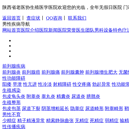
陕西省老医协生殖医学医院欢迎您的光临，全年无假日医院 门诊时间：8:0
返回首页
丨
查症状
丨
QQ咨询
丨
联系我们
男性疾病导航
网站首页
医院介绍
医院新闻
医院荣誉
医生团队
男科设备
特色疗
前列腺疾病
前列腺炎
前列腺癌
前列腺痛
前列腺囊肿
前列腺增生肥大
无菌
性功能障碍
阳痿
早泄
性亢进
性冷淡
射精障碍
性交疼痛
勃起异常
性功能
生殖感染
包皮龟头炎
附睾炎
睾丸炎
精囊炎
尿道炎
膀胱炎
生殖整形
包皮包茎
尿道下裂
阴茎增粗延长
隐睾症
尿道畸形
附睾畸形
鞘
男性不育
少精症
精子精液异常
精索静脉曲张
无精症
死精症
弱精症
输精
性传播疾病