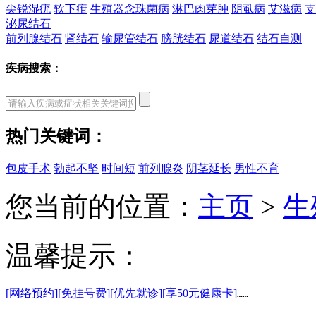
尖锐湿疣
软下疳
生殖器念珠菌病
淋巴肉芽肿
阴虱病
艾滋病
支
泌尿结石
前列腺结石
肾结石
输尿管结石
膀胱结石
尿道结石
结石自测
疾病搜索：
热门关键词：
包皮手术
勃起不坚
时间短
前列腺炎
阴茎延长
男性不育
您当前的位置：
主页
>
生
温馨提示：
[网络预约]
[免挂号费]
[优先就诊]
[享50元健康卡]
……