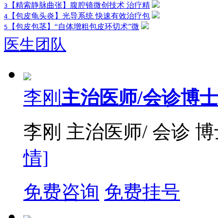
【精索静脉曲张】腹腔镜微创技术 治疗精
3
【包皮龟头炎】光导系统 快速有效治疗包
4
【包皮包茎】“自体增粗包皮环切术”微
5
医生团队
李刚
主治医师/会诊博
李刚 主治医师/ 会诊 
情]
免费咨询
免费挂号