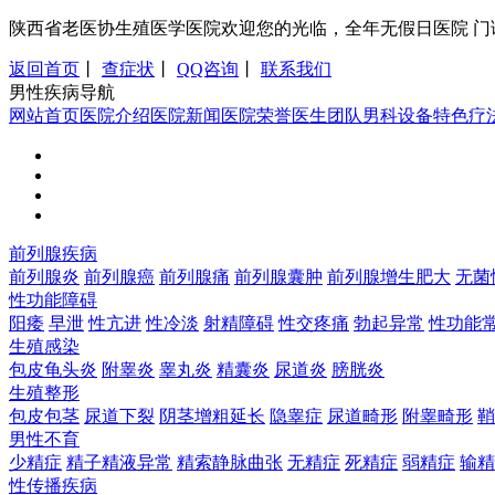
陕西省老医协生殖医学医院欢迎您的光临，全年无假日医院 门诊时间：8:0
返回首页
丨
查症状
丨
QQ咨询
丨
联系我们
男性疾病导航
网站首页
医院介绍
医院新闻
医院荣誉
医生团队
男科设备
特色疗
前列腺疾病
前列腺炎
前列腺癌
前列腺痛
前列腺囊肿
前列腺增生肥大
无菌
性功能障碍
阳痿
早泄
性亢进
性冷淡
射精障碍
性交疼痛
勃起异常
性功能
生殖感染
包皮龟头炎
附睾炎
睾丸炎
精囊炎
尿道炎
膀胱炎
生殖整形
包皮包茎
尿道下裂
阴茎增粗延长
隐睾症
尿道畸形
附睾畸形
鞘
男性不育
少精症
精子精液异常
精索静脉曲张
无精症
死精症
弱精症
输精
性传播疾病