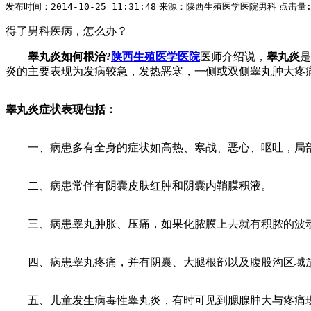
发布时间：2014-10-25 11:31:48
来源：陕西生殖医学医院男科
点击量
得了男科疾病，怎么办？
睾丸炎如何根治?
陕西生殖医学医院
医师介绍说，
睾丸炎
是
炎的主要表现为发病较急，发热恶寒，一侧或双侧睾丸肿大疼
睾丸炎症状表现包括：
一、病患多有全身的症状如高热、寒战、恶心、呕吐，局部
二、病患常伴有阴囊皮肤红肿和阴囊内鞘膜积液。
三、病患睾丸肿胀、压痛，如果化脓膜上去就有积脓的波
四、病患睾丸疼痛，并有阴囊、大腿根部以及腹股沟区域
五、儿童发生病毒性睾丸炎，有时可见到腮腺肿大与疼痛