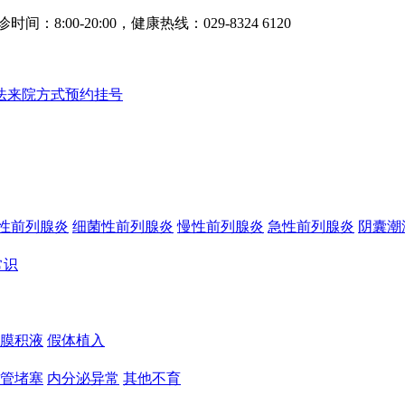
0-20:00，健康热线：029-8324 6120
法
来院方式
预约挂号
性前列腺炎
细菌性前列腺炎
慢性前列腺炎
急性前列腺炎
阴囊潮
常识
膜积液
假体植入
管堵塞
内分泌异常
其他不育