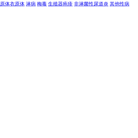
原体衣原体
淋病
梅毒
生殖器疱疹
非淋菌性尿道炎
其他性病