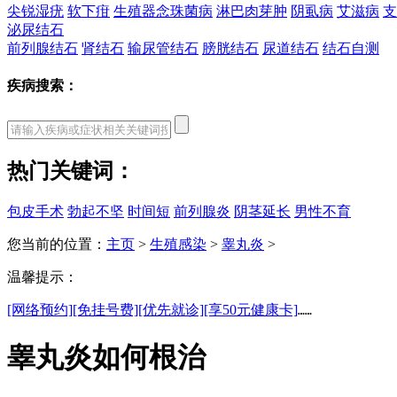
尖锐湿疣
软下疳
生殖器念珠菌病
淋巴肉芽肿
阴虱病
艾滋病
支
泌尿结石
前列腺结石
肾结石
输尿管结石
膀胱结石
尿道结石
结石自测
疾病搜索：
热门关键词：
包皮手术
勃起不坚
时间短
前列腺炎
阴茎延长
男性不育
您当前的位置：
主页
>
生殖感染
>
睾丸炎
>
温馨提示：
[网络预约]
[免挂号费]
[优先就诊]
[享50元健康卡]
……
睾丸炎如何根治