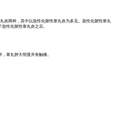
丸炎两种，其中以急性化脓性睾丸炎为多见。急性化脓性睾丸
于急性化脓性睾丸炎之后。
肿，睾丸肿大明显并有触痛。