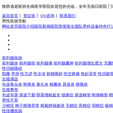
陕西省老医协生殖医学医院欢迎您的光临，全年无假日医院 门诊时间：8:0
返回首页
丨
查症状
丨
QQ咨询
丨
联系我们
男性疾病导航
网站首页
医院介绍
医院新闻
医院荣誉
医生团队
男科设备
特色疗
前列腺疾病
前列腺炎
前列腺癌
前列腺痛
前列腺囊肿
前列腺增生肥大
无菌
性功能障碍
阳痿
早泄
性亢进
性冷淡
射精障碍
性交疼痛
勃起异常
性功能
生殖感染
包皮龟头炎
附睾炎
睾丸炎
精囊炎
尿道炎
膀胱炎
生殖整形
包皮包茎
尿道下裂
阴茎增粗延长
隐睾症
尿道畸形
附睾畸形
鞘
男性不育
少精症
精子精液异常
精索静脉曲张
无精症
死精症
弱精症
输精
性传播疾病