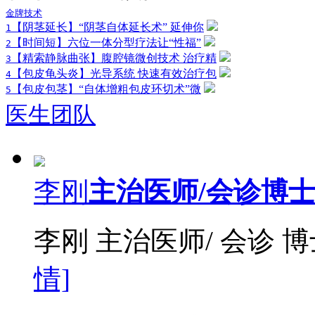
金牌技术
【阴茎延长】“阴茎自体延长术” 延伸你
1
【时间短】六位一体分型疗法让“性福”
2
【精索静脉曲张】腹腔镜微创技术 治疗精
3
【包皮龟头炎】光导系统 快速有效治疗包
4
【包皮包茎】“自体增粗包皮环切术”微
5
医生团队
李刚
主治医师/会诊博
李刚 主治医师/ 会诊 
情]