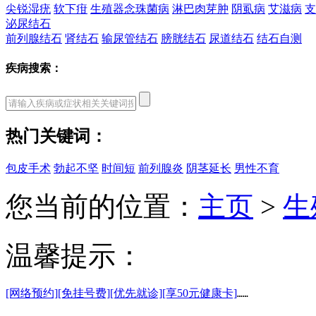
尖锐湿疣
软下疳
生殖器念珠菌病
淋巴肉芽肿
阴虱病
艾滋病
支
泌尿结石
前列腺结石
肾结石
输尿管结石
膀胱结石
尿道结石
结石自测
疾病搜索：
热门关键词：
包皮手术
勃起不坚
时间短
前列腺炎
阴茎延长
男性不育
您当前的位置：
主页
>
生
温馨提示：
[网络预约]
[免挂号费]
[优先就诊]
[享50元健康卡]
……