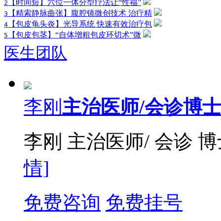
【时间短】六位一体分型疗法让“性福”
2
【精索静脉曲张】腹腔镜微创技术 治疗精
3
【包皮龟头炎】光导系统 快速有效治疗包
4
【包皮包茎】“自体增粗包皮环切术”微
5
医生团队
李刚
主治医师/会诊博
李刚 主治医师/ 会诊 
情]
免费咨询
免费挂号