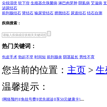
尖锐湿疣
软下疳
生殖器念珠菌病
淋巴肉芽肿
阴虱病
艾滋病
支
泌尿结石
前列腺结石
肾结石
输尿管结石
膀胱结石
尿道结石
结石自测
疾病搜索：
热门关键词：
包皮手术
勃起不坚
时间短
前列腺炎
阴茎延长
男性不育
您当前的位置：
主页
>
生
温馨提示：
[网络预约]
[免挂号费]
[优先就诊]
[享50元健康卡]
……