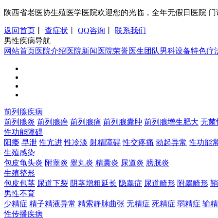
陕西省老医协生殖医学医院欢迎您的光临，全年无假日医院 门诊时间：8:0
返回首页
丨
查症状
丨
QQ咨询
丨
联系我们
男性疾病导航
网站首页
医院介绍
医院新闻
医院荣誉
医生团队
男科设备
特色疗
前列腺疾病
前列腺炎
前列腺癌
前列腺痛
前列腺囊肿
前列腺增生肥大
无菌
性功能障碍
阳痿
早泄
性亢进
性冷淡
射精障碍
性交疼痛
勃起异常
性功能
生殖感染
包皮龟头炎
附睾炎
睾丸炎
精囊炎
尿道炎
膀胱炎
生殖整形
包皮包茎
尿道下裂
阴茎增粗延长
隐睾症
尿道畸形
附睾畸形
鞘
男性不育
少精症
精子精液异常
精索静脉曲张
无精症
死精症
弱精症
输精
性传播疾病