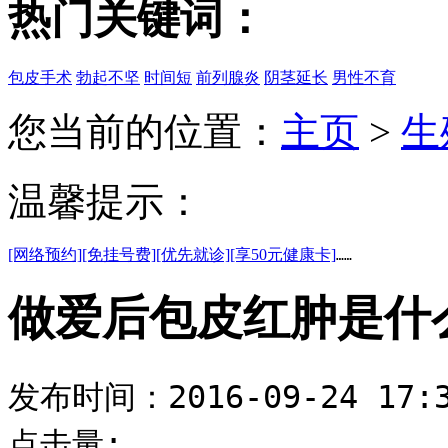
热门关键词：
包皮手术
勃起不坚
时间短
前列腺炎
阴茎延长
男性不育
您当前的位置：
主页
>
生
温馨提示：
[网络预约]
[免挂号费]
[优先就诊]
[享50元健康卡]
……
做爱后包皮红肿是什
发布时间：2016-09-24 17:3
点击量: