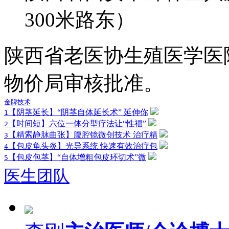
300米路东）
陕西省老医协生殖医学医
物价局审核批准。
金牌技术
【阴茎延长】“阴茎自体延长术” 延伸你
1
【时间短】六位一体分型疗法让“性福”
2
【精索静脉曲张】腹腔镜微创技术 治疗精
3
【包皮龟头炎】光导系统 快速有效治疗包
4
【包皮包茎】“自体增粗包皮环切术”微
5
医生团队