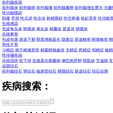
前列腺疾病
前列腺炎
前列腺癌
前列腺痛
前列腺囊肿
前列腺增生肥大
无菌
性功能障碍
阳痿
早泄
性亢进
性冷淡
射精障碍
性交疼痛
勃起异常
性功能
生殖感染
包皮龟头炎
附睾炎
睾丸炎
精囊炎
尿道炎
膀胱炎
生殖整形
包皮包茎
尿道下裂
阴茎增粗延长
隐睾症
尿道畸形
附睾畸形
鞘
男性不育
少精症
精子精液异常
精索静脉曲张
无精症
死精症
弱精症
输精
性传播疾病
尖锐湿疣
软下疳
生殖器念珠菌病
淋巴肉芽肿
阴虱病
艾滋病
支
泌尿结石
前列腺结石
肾结石
输尿管结石
膀胱结石
尿道结石
结石自测
疾病搜索：