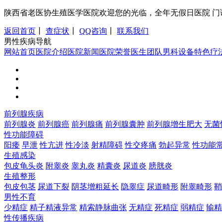
陕西省老医协生殖医学医院欢迎您的光临，全年无假日医院 门诊时间：8:0
返回首页
丨
查症状
丨
QQ咨询
丨
联系我们
男性疾病导航
网站首页
医院介绍
医院新闻
医院荣誉
医生团队
男科设备
特色疗
前列腺疾病
前列腺炎
前列腺癌
前列腺痛
前列腺囊肿
前列腺增生肥大
无菌
性功能障碍
阳痿
早泄
性亢进
性冷淡
射精障碍
性交疼痛
勃起异常
性功能
生殖感染
包皮龟头炎
附睾炎
睾丸炎
精囊炎
尿道炎
膀胱炎
生殖整形
包皮包茎
尿道下裂
阴茎增粗延长
隐睾症
尿道畸形
附睾畸形
鞘
男性不育
少精症
精子精液异常
精索静脉曲张
无精症
死精症
弱精症
输精
性传播疾病