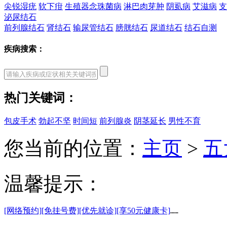
尖锐湿疣
软下疳
生殖器念珠菌病
淋巴肉芽肿
阴虱病
艾滋病
支
泌尿结石
前列腺结石
肾结石
输尿管结石
膀胱结石
尿道结石
结石自测
疾病搜索：
热门关键词：
包皮手术
勃起不坚
时间短
前列腺炎
阴茎延长
男性不育
您当前的位置：
主页
>
五
温馨提示：
[网络预约]
[免挂号费]
[优先就诊]
[享50元健康卡]
……