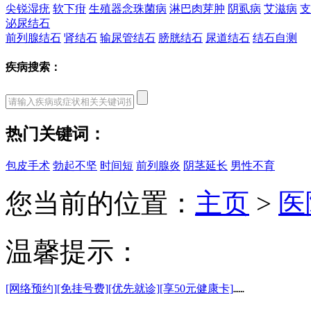
尖锐湿疣
软下疳
生殖器念珠菌病
淋巴肉芽肿
阴虱病
艾滋病
支
泌尿结石
前列腺结石
肾结石
输尿管结石
膀胱结石
尿道结石
结石自测
疾病搜索：
热门关键词：
包皮手术
勃起不坚
时间短
前列腺炎
阴茎延长
男性不育
您当前的位置：
主页
>
医
温馨提示：
[网络预约]
[免挂号费]
[优先就诊]
[享50元健康卡]
……