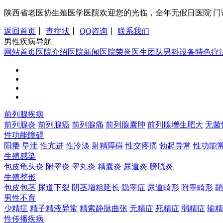
陕西省老医协生殖医学医院欢迎您的光临，全年无假日医院 门诊时间：8:0
返回首页
丨
查症状
丨
QQ咨询
丨
联系我们
男性疾病导航
网站首页
医院介绍
医院新闻
医院荣誉
医生团队
男科设备
特色疗
前列腺疾病
前列腺炎
前列腺癌
前列腺痛
前列腺囊肿
前列腺增生肥大
无菌
性功能障碍
阳痿
早泄
性亢进
性冷淡
射精障碍
性交疼痛
勃起异常
性功能
生殖感染
包皮龟头炎
附睾炎
睾丸炎
精囊炎
尿道炎
膀胱炎
生殖整形
包皮包茎
尿道下裂
阴茎增粗延长
隐睾症
尿道畸形
附睾畸形
鞘
男性不育
少精症
精子精液异常
精索静脉曲张
无精症
死精症
弱精症
输精
性传播疾病