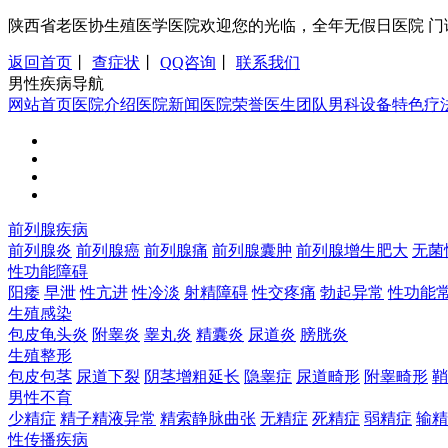
陕西省老医协生殖医学医院欢迎您的光临，全年无假日医院 门诊时间：8:0
返回首页
丨
查症状
丨
QQ咨询
丨
联系我们
男性疾病导航
网站首页
医院介绍
医院新闻
医院荣誉
医生团队
男科设备
特色疗
前列腺疾病
前列腺炎
前列腺癌
前列腺痛
前列腺囊肿
前列腺增生肥大
无菌
性功能障碍
阳痿
早泄
性亢进
性冷淡
射精障碍
性交疼痛
勃起异常
性功能
生殖感染
包皮龟头炎
附睾炎
睾丸炎
精囊炎
尿道炎
膀胱炎
生殖整形
包皮包茎
尿道下裂
阴茎增粗延长
隐睾症
尿道畸形
附睾畸形
鞘
男性不育
少精症
精子精液异常
精索静脉曲张
无精症
死精症
弱精症
输精
性传播疾病