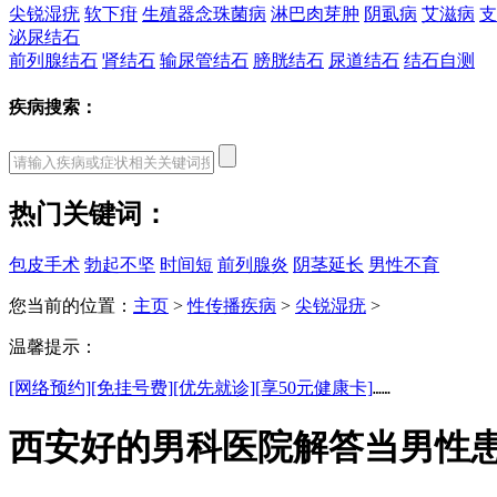
尖锐湿疣
软下疳
生殖器念珠菌病
淋巴肉芽肿
阴虱病
艾滋病
支
泌尿结石
前列腺结石
肾结石
输尿管结石
膀胱结石
尿道结石
结石自测
疾病搜索：
热门关键词：
包皮手术
勃起不坚
时间短
前列腺炎
阴茎延长
男性不育
您当前的位置：
主页
>
性传播疾病
>
尖锐湿疣
>
温馨提示：
[网络预约]
[免挂号费]
[优先就诊]
[享50元健康卡]
……
西安好的男科医院解答当男性