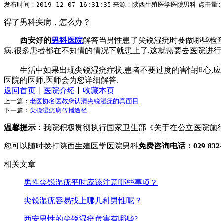
发布时间：2019-12-07 16:31:35
来源：陕西生殖医学医院男科
点击量
得了男科疾病，怎么办？
西安好的
男科医院
解答当男性患了尖锐湿疣时要做哪些检查
病,很多患者都在不知情的情况下就患上了,这就需要去医院进行
生活中如果出现尖锐湿疣症状,患者不要过度的害怕担心,应
医院的医师,医师会为您详细解答.
返回首页
丨
医院介绍
丨
收藏本页
上一篇：
老医协名医教您认清尖锐湿疣的真面目
下一篇：
尖锐湿疣病传播途径
温馨提示：
我院积极贯彻执行国家卫生部《关于在公立医院施
您可以随时拨打陕西生殖医学医院男科
免费咨询电话：029-8324 
相关文章
男性尖锐湿疣平时应该注意哪些事项？
尖锐湿疣容易找上哪几种男性呢？
西安男性的尖锐湿疣危害有哪些?