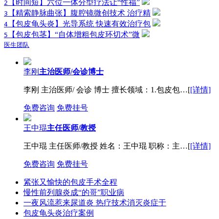
【时间短】六位一体分型疗法让“性福”
2
【精索静脉曲张】腹腔镜微创技术 治疗精
3
【包皮龟头炎】光导系统 快速有效治疗包
4
【包皮包茎】“自体增粗包皮环切术”微
5
医生团队
李刚
主治医师/会诊博士
李刚 主治医师/ 会诊 博士 擅长领域：1.包皮包…[
[详情]
免费咨询
免费挂号
王中琨
主任医师/教授
王中琨 主任医师/教授 姓名：王中琨 职称：主…[
[详情]
免费咨询
免费挂号
紧张又愉快的包皮手术全程
慢性前列腺炎成“的哥”职业病
一夜风流惹来尿道炎 热疗技术消灭炎症于
包皮龟头炎治疗案例