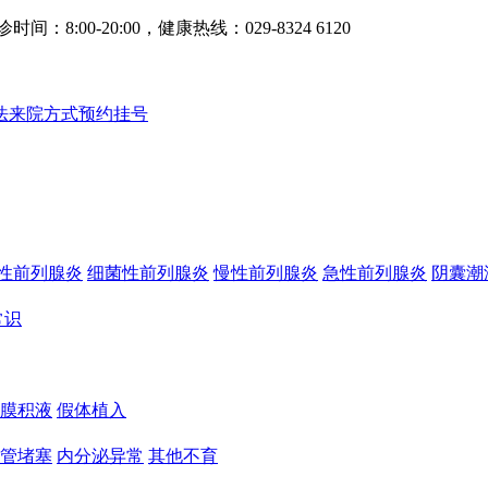
0-20:00，健康热线：029-8324 6120
法
来院方式
预约挂号
性前列腺炎
细菌性前列腺炎
慢性前列腺炎
急性前列腺炎
阴囊潮
常识
膜积液
假体植入
管堵塞
内分泌异常
其他不育