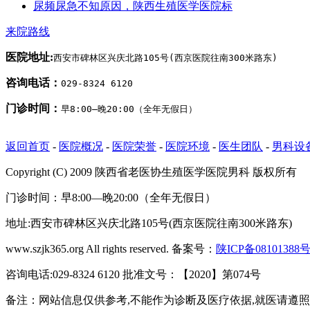
尿频尿急不知原因，陕西生殖医学医院标
来院路线
医院地址:
西安市碑林区兴庆北路105号(西京医院往南300米路东)
咨询电话：
029-8324 6120
门诊时间：
早8:00—晚20:00（全年无假日）
返回首页
-
医院概况
-
医院荣誉
-
医院环境
-
医生团队
-
男科设
Copyright (C) 2009 陕西省老医协生殖医学医院男科 版权所有
门诊时间：早8:00—晚20:00（全年无假日）
地址:西安市碑林区兴庆北路105号(西京医院往南300米路东)
www.szjk365.org All rights reserved. 备案号：
陕ICP备08101388号
咨询电话:029-8324 6120 批准文号：【2020】第074号
备注：网站信息仅供参考,不能作为诊断及医疗依据,就医请遵