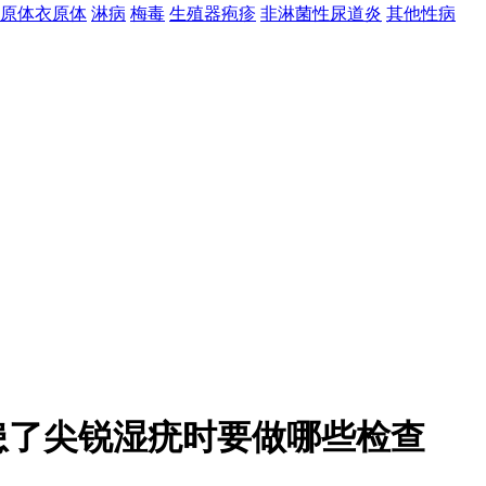
原体衣原体
淋病
梅毒
生殖器疱疹
非淋菌性尿道炎
其他性病
患了尖锐湿疣时要做哪些检查