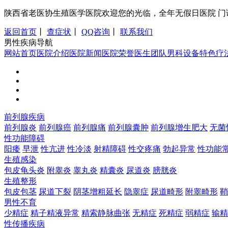
陕西省老医协生殖医学医院欢迎您的光临，全年无假日医院 门诊时间：8:0
返回首页
丨
查症状
丨
QQ咨询
丨
联系我们
男性疾病导航
网站首页
医院介绍
医院新闻
医院荣誉
医生团队
男科设备
特色疗
前列腺疾病
前列腺炎
前列腺癌
前列腺痛
前列腺囊肿
前列腺增生肥大
无菌
性功能障碍
阳痿
早泄
性亢进
性冷淡
射精障碍
性交疼痛
勃起异常
性功能
生殖感染
包皮龟头炎
附睾炎
睾丸炎
精囊炎
尿道炎
膀胱炎
生殖整形
包皮包茎
尿道下裂
阴茎增粗延长
隐睾症
尿道畸形
附睾畸形
鞘
男性不育
少精症
精子精液异常
精索静脉曲张
无精症
死精症
弱精症
输精
性传播疾病