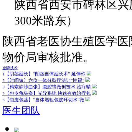
陕西省西安市碑林区兴
300米路东）
陕西省老医协生殖医学医
物价局审核批准。
金牌技术
【阴茎延长】“阴茎自体延长术” 延伸你
1
【时间短】六位一体分型疗法让“性福”
2
【精索静脉曲张】腹腔镜微创技术 治疗精
3
【包皮龟头炎】光导系统 快速有效治疗包
4
【包皮包茎】“自体增粗包皮环切术”微
5
医生团队