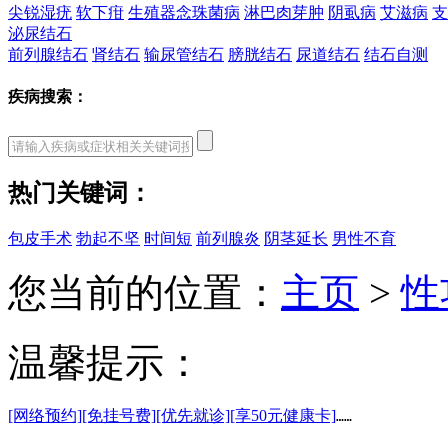
尖锐湿疣
软下疳
生殖器念珠菌病
淋巴肉芽肿
阴虱病
艾滋病
支
泌尿结石
前列腺结石
肾结石
输尿管结石
膀胱结石
尿道结石
结石自测
疾病搜索：
热门关键词：
包皮手术
勃起不坚
时间短
前列腺炎
阴茎延长
男性不育
您当前的位置：
主页
>
性
温馨提示：
[网络预约]
[免挂号费]
[优先就诊]
[享50元健康卡]
……