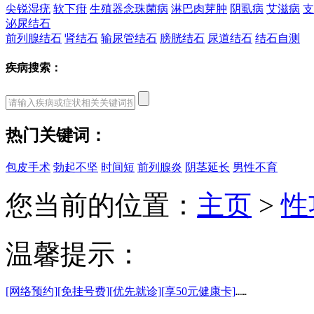
尖锐湿疣
软下疳
生殖器念珠菌病
淋巴肉芽肿
阴虱病
艾滋病
支
泌尿结石
前列腺结石
肾结石
输尿管结石
膀胱结石
尿道结石
结石自测
疾病搜索：
热门关键词：
包皮手术
勃起不坚
时间短
前列腺炎
阴茎延长
男性不育
您当前的位置：
主页
>
性
温馨提示：
[网络预约]
[免挂号费]
[优先就诊]
[享50元健康卡]
……