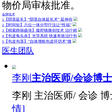
物价局审核批准。
金牌技术
【阴茎延长】“阴茎自体延长术” 延伸你
1
【时间短】六位一体分型疗法让“性福”
2
【精索静脉曲张】腹腔镜微创技术 治疗精
3
【包皮龟头炎】光导系统 快速有效治疗包
4
【包皮包茎】“自体增粗包皮环切术”微
5
医生团队
李刚
主治医师/会诊博
李刚 主治医师/ 会诊 
情]