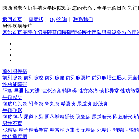
陕西省老医协生殖医学医院欢迎您的光临，全年无假日医院 门诊时间：8:0
返回首页
丨
查症状
丨
QQ咨询
丨
联系我们
男性疾病导航
网站首页
医院介绍
医院新闻
医院荣誉
医生团队
男科设备
特色疗
前列腺疾病
前列腺炎
前列腺癌
前列腺痛
前列腺囊肿
前列腺增生肥大
无菌
性功能障碍
阳痿
早泄
性亢进
性冷淡
射精障碍
性交疼痛
勃起异常
性功能
生殖感染
包皮龟头炎
附睾炎
睾丸炎
精囊炎
尿道炎
膀胱炎
生殖整形
包皮包茎
尿道下裂
阴茎增粗延长
隐睾症
尿道畸形
附睾畸形
鞘
男性不育
少精症
精子精液异常
精索静脉曲张
无精症
死精症
弱精症
输精
性传播疾病