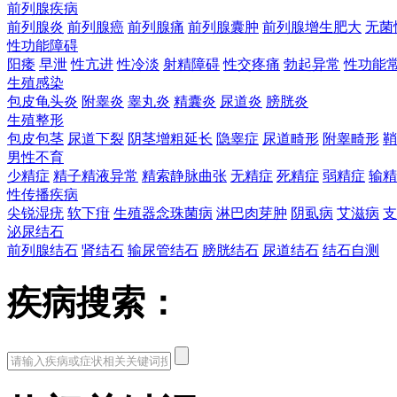
前列腺疾病
前列腺炎
前列腺癌
前列腺痛
前列腺囊肿
前列腺增生肥大
无菌
性功能障碍
阳痿
早泄
性亢进
性冷淡
射精障碍
性交疼痛
勃起异常
性功能
生殖感染
包皮龟头炎
附睾炎
睾丸炎
精囊炎
尿道炎
膀胱炎
生殖整形
包皮包茎
尿道下裂
阴茎增粗延长
隐睾症
尿道畸形
附睾畸形
鞘
男性不育
少精症
精子精液异常
精索静脉曲张
无精症
死精症
弱精症
输精
性传播疾病
尖锐湿疣
软下疳
生殖器念珠菌病
淋巴肉芽肿
阴虱病
艾滋病
支
泌尿结石
前列腺结石
肾结石
输尿管结石
膀胱结石
尿道结石
结石自测
疾病搜索：