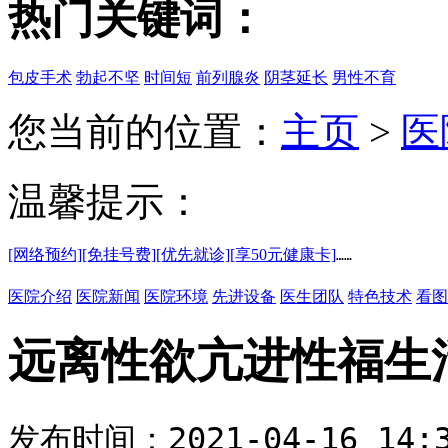
热门关键词：
包皮手术
勃起不坚
时间短
前列腺炎
阴茎延长
男性不育
您当前的位置：
主页
>
医
温馨提示：
[网络预约]
[免挂号费]
[优先就诊]
[享50元健康卡]
……
医院介绍
医院新闻
医院环境
先进设备
医生团队
特色技术
看图
远离性欲亢进性福生
发布时间：2021-04-16 14:3