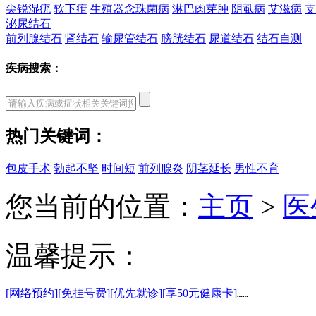
尖锐湿疣
软下疳
生殖器念珠菌病
淋巴肉芽肿
阴虱病
艾滋病
支
泌尿结石
前列腺结石
肾结石
输尿管结石
膀胱结石
尿道结石
结石自测
疾病搜索：
热门关键词：
包皮手术
勃起不坚
时间短
前列腺炎
阴茎延长
男性不育
您当前的位置：
主页
>
医
温馨提示：
[网络预约]
[免挂号费]
[优先就诊]
[享50元健康卡]
……