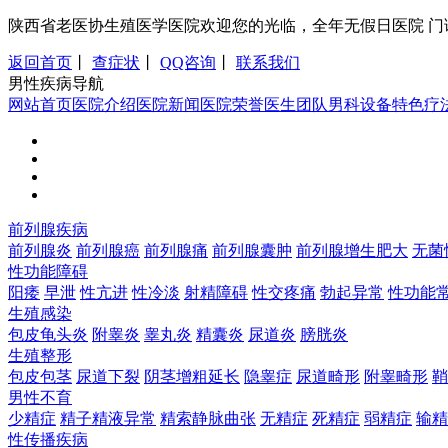
陕西省老医协生殖医学医院欢迎您的光临，全年无假日医院 门诊时间：8:0
返回首页
丨
查症状
丨
QQ咨询
丨
联系我们
男性疾病导航
网站首页
医院介绍
医院新闻
医院荣誉
医生团队
男科设备
特色疗
前列腺疾病
前列腺炎
前列腺癌
前列腺痛
前列腺囊肿
前列腺增生肥大
无菌
性功能障碍
阳痿
早泄
性亢进
性冷淡
射精障碍
性交疼痛
勃起异常
性功能
生殖感染
包皮龟头炎
附睾炎
睾丸炎
精囊炎
尿道炎
膀胱炎
生殖整形
包皮包茎
尿道下裂
阴茎增粗延长
隐睾症
尿道畸形
附睾畸形
鞘
男性不育
少精症
精子精液异常
精索静脉曲张
无精症
死精症
弱精症
输精
性传播疾病